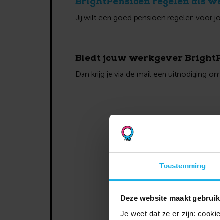
BrightPensioen regelen als w
Jij wilt een goed pensioen regelen voor 
Biedt jouw werkgever Bright
Dan krijg je via de mail een uitnodiging 
Toestemming
Deze website maakt gebruik
Je weet dat ze er zijn: cook