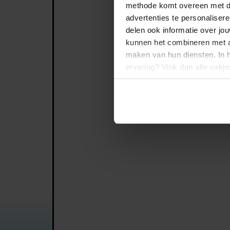
methode komt overeen met d
advertenties te personalisere
delen ook informatie over jo
kunnen het combineren met an
maken van hun diensten. In 
ervaring? Vink dan alle vakj
afgestemde informatie? Laat 