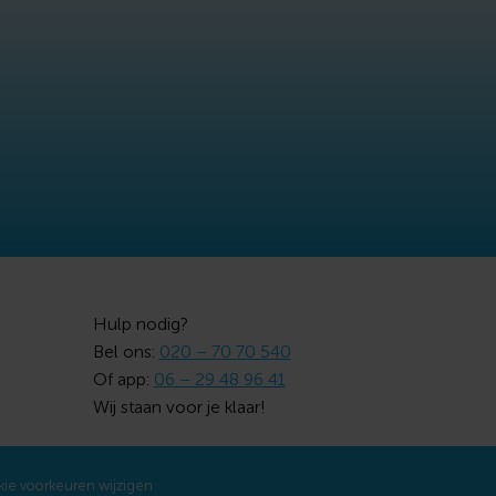
Hulp nodig?
Bel ons:
020 – 70 70 540
Of app:
06 – 29 48 96 41
Wij staan voor je klaar!
ie voorkeuren wijzigen