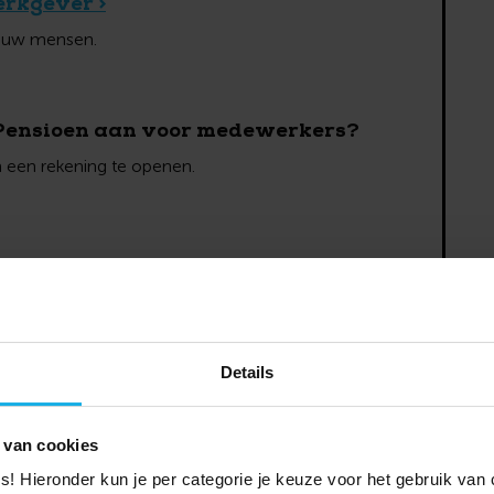
erkgever >
jouw mensen.
Pensioen aan voor medewerkers?
om een rekening te openen.
Details
 van cookies
ies! Hieronder kun je per categorie je keuze voor het gebruik va