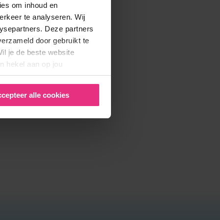
ies om inhoud en
erkeer te analyseren. Wij
lysepartners. Deze partners
verzameld door gebruikt te
il je de beste website
n hekel aan op jou
cepteer alle cookies