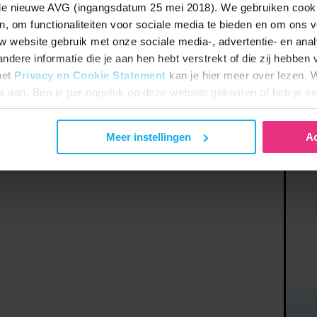
e nieuwe AVG (ingangsdatum 25 mei 2018). We gebruiken cook
n, om functionaliteiten voor sociale media te bieden en om ons v
uw website gebruik met onze sociale media-, advertentie- en ana
dere informatie die je aan hen hebt verstrekt of die zij hebben 
het
Privacy en Cookie Statement
kan je hier meer over lezen. W
es aan. Ben je per ongeluk op deze website gekomen of heb je ee
ze dan uit staan.
Meer instellingen
Ac