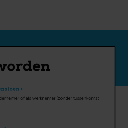
worden
nsioen >
s ondernemer of als werknemer (zonder tussenkomst